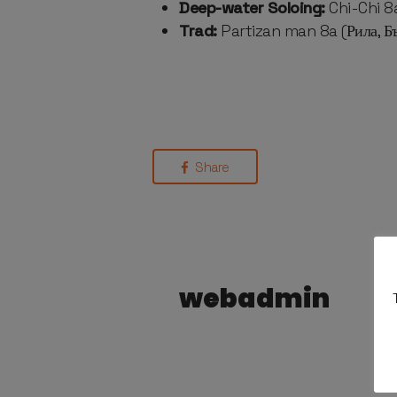
Deep-water Soloing:
Chi-Chi 8
Trad:
Partizan man 8a (Рила, Б
Share
webadmin