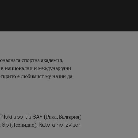
ионалната спортна академия,
ел в национални и международни
открито е любимият му начин да
ilski sportis 8A+ (Рила, България)
 8b (Леонидио), Natoralno Izvisen