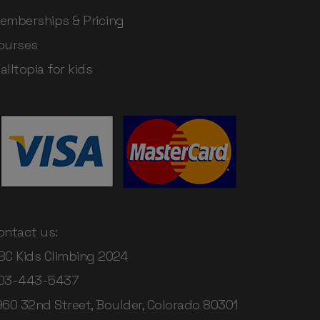
emberships & Pricing
ourses
alltopia for kids
ontact us:
BC Kids Climbing 2024
03-443-5437
960 32nd Street, Boulder, Colorado 80301