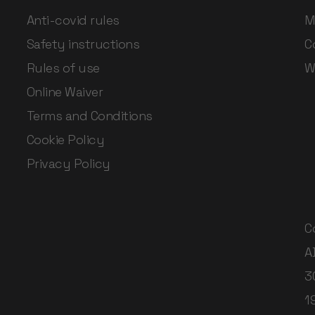
Anti-covid rules
M
Safety instructions
C
Rules of use
W
Online Waiver
Terms and Conditions
Cookie Policy
Privacy Policy
C
A
3
1