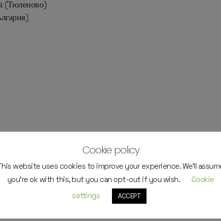
a (Тюленово)
ългария)
Cookie policy
This website uses cookies to improve your experience. We'll assum
you're ok with this, but you can opt-out if you wish.
Cookie
settings
ACCEPT