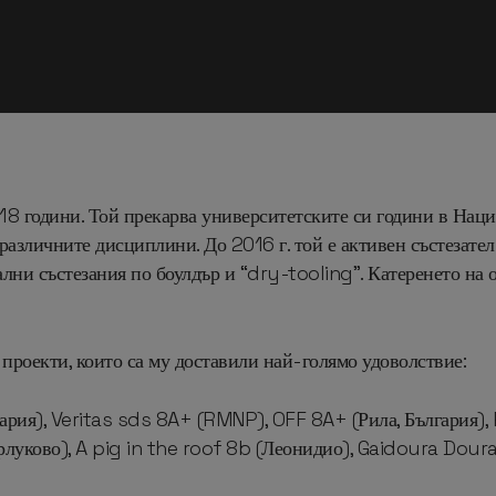
By
webadmin
No Comments
а 18 години. Той прекарва университетските си години в Нац
 различните дисциплини. До 2016 г. той е активен състезат
лни състезания по боулдър и “dry-tooling”. Катеренето на 
 проекти, които са му доставили най-голямо удоволствие:
рия), Veritas sds 8A+ (RMNP), OFF 8A+ (Рила, България), R
уково), A pig in the roof 8b (Леонидио), Gaidoura Doura