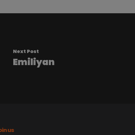
Next Post
Emiliyan
oin us