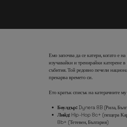
Емо започва да се катери, когато е н
изучавайки и тренирайки катерене в
събития. Той редовно печели национа
прекарва времето си.
Ето кратък списък на катерачните му
Боулдър:
Dynera 8B (Рила, Бълга
Лийд:
Hip-Hop 8c+ (пещера Карл
8b+ (Тетевен, България)