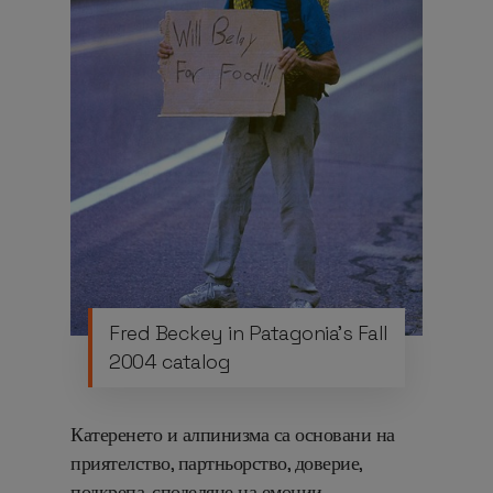
Fred Beckey in Patagonia’s Fall
2004 catalog
Катеренето и алпинизма са основани на
приятелство, партньорство, доверие,
подкрепа, споделяне на емоции