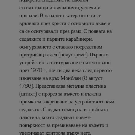
съпътстващи изкачванията, успехи и
провали. В началото катерачите са се
връзвали през кръста с основното въже и
са се осигурявали през рамо. С появата на
седалките и първите карабинери,
осигуряването е ставало посредством
протриващ възел (полустреме). Първото
устройство за осигуряване е патентовано
през 1970 г., почти два века след първото
изкачване на връх Монблан (8 август
1786). Представлява метална пластина
(штихт) с прорез за въжето и въжена
примка за закрепване на устройството към
седалката. Следват осмицата и тръбната
пластина, които създават повече
повърхност за преминаване на въжето и
увеличават контрола върху него.