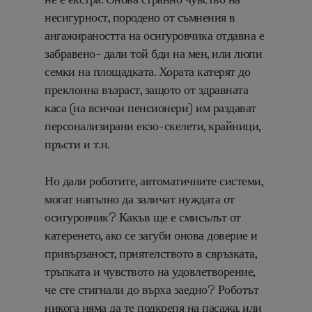
несигурност, породено от съмнения в
ангажираността на осигуровчика отдавна е
забравено- дали той бди на мен, или люпи
семки на площадката. Хората катерят до
преклонна възраст, защото от здравната
каса (на всички пенсионери) им раздават
персонализирани екзо-скелети, крайници,
пръсти и т.н.
Но дали роботите, автоматичните системи,
могат напълно да заличат нуждата от
осигуровчик? Какъв ще е смисълът от
катеренето, ако се загуби онова доверие и
привързаност, приятелството в свръзката,
тръпката и чувството на удовлетворение,
че сте стигнали до върха заедно? Роботът
никога няма да те подкрепя на пасажа, или