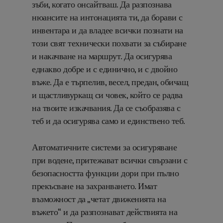
зъби, когато онсайтваш. Да разпознава
нюансите на интонацията ти, да борави с
инвентара и да владее всички познати на
този свят технически похвати за събиране
и накачване на маршрут. Да осигурява
еднакво добре и с единично, и с двойно
въже. Да е търпелив, весел, предан, обичащ
и щастливуркащ си човек, който се радва
на твоите изкачвания. Да се съобразява с
теб и да осигурява само и единствено теб.
Автоматичните системи за осигуряване
при водене, притежават всички свързани с
безопасността функции дори при пълно
прекъсване на захранването. Имат
възможност да „четат движенията на
въжето“ и да разпознават действията на