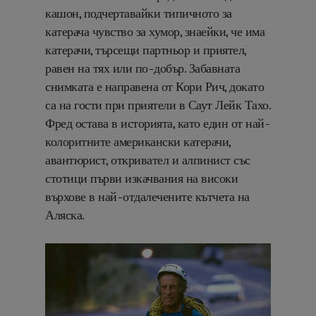
кашон, подчертавайки типичното за
катерача чувство за хумор, знаейки, че има
катерачи, търсещи партньор и приятел,
равен на тях или по-добър. Забавната
снимката е направена от Кори Рич, докато
са на гости при приятели в Саут Лейк Тахо.
Фред остава в историята, като един от най-
колоритните американски катерачи,
авантюрист, откривател и алпинист със
стотици първи изкачвания на високи
върхове в най-отдалечените кътчета на
Аляска.