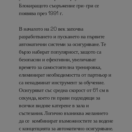
Блокиращото съоръжение гри-гри се
появява през 1991 г.
В началото на 20 век започва
разработването и пускането на първите
автоматични системи за осигуряване. Те
бързо набират популярност, защото са
безопасни и ефективни, увеличават
времето за самостоятелна тренировка,
елиминират необходимостта от партньор и
са ненадминат инструмент за обучение.
Осигуряват със средна скорост от 61 см в
секунда, което ги прави подходящи за
всички видове катерене в зала и
състезания. Логично възниква желанието
да се комбинират възможностите за водене
с концепцията за автоматично осигуряване.