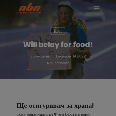
Skip
Menu
to
Close
main
Menu
content
Блог
Will belay for food!
By
webadmin
December 19, 2022
No Comments
Ще осигурявам за храна!
Това беше написал Фред Беки на един