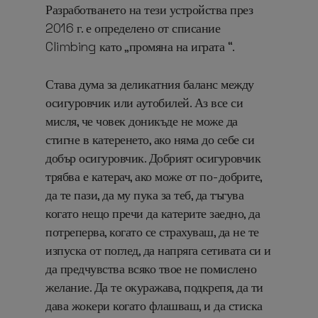
Разработването на тези устройства през
2016 г. е определено от списание
Climbing като „промяна на играта “.
Става дума за деликатния баланс между
осигуровчик или аутобилей. Аз все си
мисля, че човек доникъде не може да
стигне в катеренето, ако няма до себе си
добър осигуровчик. Добрият осигуровчик
трябва е катерач, ако може от по-добрите,
да те пази, да му пука за теб, да тъгува
когато нещо пречи да катерите заедно, да
потреперва, когато се страхуваш, да не те
изпуска от поглед, да напряга сетивата си и
да предчувства всяко твое не помислено
желание. Да те окуражава, подкрепя, да ти
дава жокери когато флашваш, и да стиска