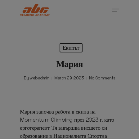
Skip
Menu
to
Close
main
Menu
content
Екипът
Мария
By
webadmin
March 29, 2023
No Comments
Мария започва работа в екипа на
Momentum Climbing през 2023 г. като
ерготерапевт. Тя завършва висшето си
образование в Националната Спортна