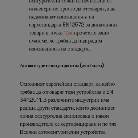
осигурителни точки са изчислени от
инженери не просто да отговарят, а да
надминават изискванията на
евростандарта EN12572 за динамични
товари в точка.
Тук
прочетете защо
смятаме, че трябва да надградим
изискванията на стандарта.
Автоосигурителни устройства (аутобилеи)
Основният европейски стандарт, на който
трябва да отговарят тези устройства е
EN
341:2011. В различните индустрии има
редица други стандарти, които дефинират
лична осигуртелна екипировка и някои
производители са сертифицирани и по тях.
Всички автоосигурителни устройства