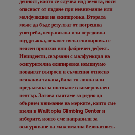
дейност, която се случва над земята, носи
опасност от падане при невнимание или
малфункция на екипировка. Втората
може да бъде резултат от погрешна
употреба, неправилна или нередовна
поддръжка, некачествена екипировка с
неясен произход или фабричен дефект.
Инциденти, свързани с малфункция на
осигурителна екипировка неминуемо
повдигат въпроси и съмнения относно
всякаква такава, била тя лична или
предлагана за ползване в комерсиален
център. Затова смятаме за редно да
обърнем внимание на мерките, които сме
взели в Walltopia Climbing Center и
изборите, които сме направили за
осигуряване на максимална безопасност.