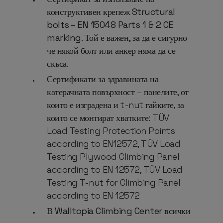
конструктивен крепеж Structural
bolts – EN 15048 Parts 1 & 2 CE
marking. Той е важен, за да е сигурно
че някой болт или анкер няма да се
скъса.
Сертификати за здравината на
катерачната повърхност – панелите, от
които е изградена и t-nut гайките, за
които се монтират хватките: TÜV
Load Testing Protection Points
according to EN12572, TÜV Load
Testing Plywood Climbing Panel
according to EN 12572, TÜV Load
Testing T-nut for Climbing Panel
according to EN 12572
В Walltopia Climbing Center всички