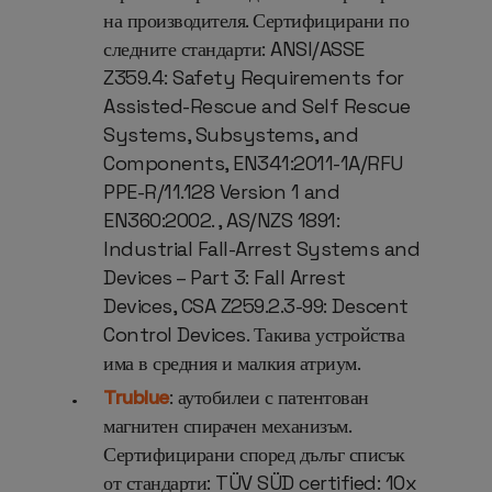
на производителя. Сертифицирани по
следните стандарти: ANSI/ASSE
Z359.4: Safety Requirements for
Assisted-Rescue and Self Rescue
Systems, Subsystems, and
Components, EN341:2011-1A/RFU
PPE-R/11.128 Version 1 and
EN360:2002. , AS/NZS 1891:
Industrial
Fall-Arrest Systems and
Devices – Part 3: Fall Arrest
Devices, CSA Z259.2.3-99: Descent
Control Devices. Такива устройства
има в средния и малкия атриум.
Trublue
: аутобилеи с патентован
магнитен спирачен механизъм.
Сертифицирани според дълъг списък
от стандарти: TÜV SÜD certified: 10x