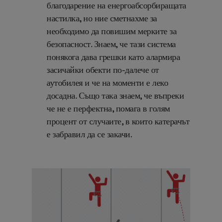
благодарение на енергоабсорбиращата
настилка, но ние сметнахме за
необходимо да повишим мерките за
безопасност. Знаем, че тази система
понякога дава грешки като алармира
засичайки обекти по-далече от
аутобилея и че на моменти
е леко
досадна. Също така знаем, че въпреки
че не е перфектна, помага в голям
процент от случаите, в които катерачът
е забравил да се закачи.