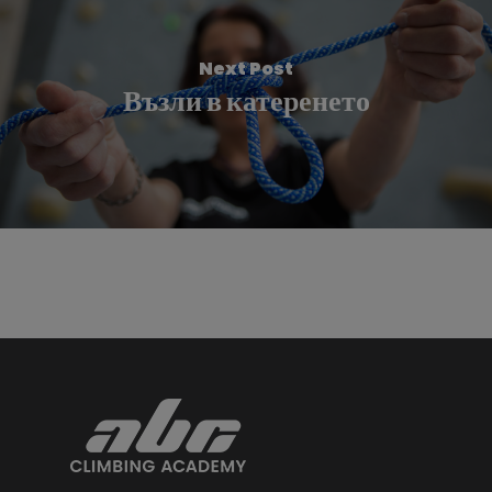
Next Post
Възли в катеренето