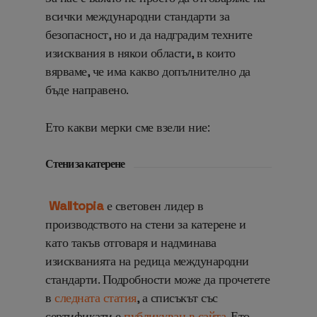
всички международни стандарти за
безопасност, но и да надградим техните
изисквания в някои области, в които
вярваме, че има какво допълнително да
бъде направено.
Ето какви мерки сме взели ние:
Стени за катерене
Walltopia
е световен лидер в
производството на стени за катерене и
като такъв отговаря и надминава
изискванията на редица международни
стандарти. Подробности може да прочетете
в
следната статия
, а списъкът със
сертификати е
публикуван в сайта
. Ето