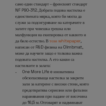
само един стандарт – френският стандарт
NF P90-312. Добрата подова настилка е
единствената мярка, която би могла да
служи за подсигуряване на катерачите в
залите при човешка грешка или
малфункция на екипировка от каквото и
да било естество. В
този whitepaper
,
написан от R&D физика на Climbmat,
може да научите защо е толкова важна
подовата настилка. А ето какви са
настилките в залата:
One More Life e иновативна
обезопасяваща настилка за закрити
зали за катерене с високи стени, която
предотвратява сериозни или фатални
наранявания при падане от височина
до 16,5 м. Отговарят и надминават