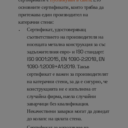
основните сертификати, които трябва да
притежава един производител на
катерачни стени
:
Сертификат,
удостоверяващ
съответствието на производителя на
носещата метална конструкция за със
задължителния евро- и ISO стандарт:
ISO 9001:2015, EN 1090-2:2018, EN
1090-1:2009+A1:2019. Такъв
сертификат е важен за производителят
на катерачни стени, за да е сигурно, че
конструкцията не е изпълнена от
случайна фирма, наела случайни
заварчици без квалификация.
Некачествени заварки могат да доведат
до колапс на цялата стена.
Сертификат за използване на