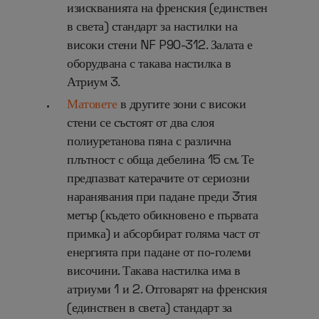
изискванията на френския (единствен
в света) стандарт за настилки на
високи стени NF P90-312. Залата е
оборудвана с такава настилка в
Атриум 3.
Матовете
в другите зони с високи
стени се състоят от два слоя
полиуретанова пяна с различна
плътност с обща дебелина 15 см. Те
предпазват катерачите от сериозни
наранявания при падане преди 3тия
метър (където обикновено е първата
примка) и абсорбират голяма част от
енергията при падане от по-големи
височини. Такава настилка има в
атриуми 1 и 2. Отговарят на френския
(единствен в света) стандарт за