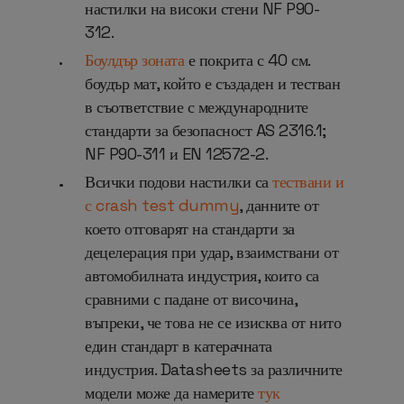
настилки на високи стени NF P90-
312.
Боулдър зоната
е покрита с 40 см.
боудър мат, който е създаден и тестван
в съответствие
с международните
стандарти за безопасност AS 2316.1;
NF P90-311 и EN 12572-2.
Всички подови настилки са
тествани и
с crash test dummy
, данните от
което отговарят на стандарти за
децелерация при удар, взаимствани от
автомобилната индустрия, които са
сравними с падане от височина,
въпреки, че това не се изисква от нито
един стандарт в катерачната
индустрия. Datasheets за различните
модели може да намерите
тук