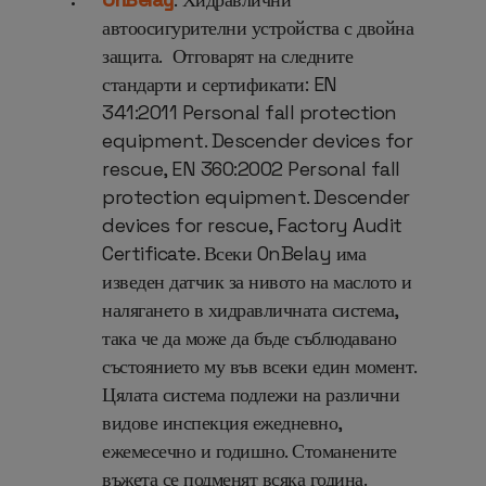
автоосигурителни устройства с двойна
защита. Отговарят на следните
стандарти и сертификати: EN
341:2011 Personal fall protection
equipment. Descender devices for
rescue, EN 360:2002 Personal fall
protection equipment. Descender
devices for rescue, Factory Audit
Certificate. Всеки OnBelay има
изведен датчик за нивото на маслото и
налягането в хидравличната система,
така че да може да бъде съблюдавано
състоянието му във всеки един момент.
Цялата система подлежи на различни
видове инспекция ежедневно,
ежемесечно и годишно. Стоманените
въжета се подменят всяка година.