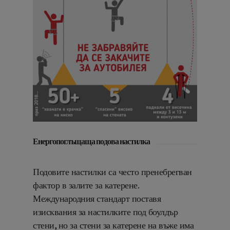
Енергопоглъщаща подова настилка
Подовите настилки са често пренебрегван
фактор в залите за катерене.
Международния стандарт поставя
изисквания за настилките под боулдър
стени, но за стени за катерене на въже има