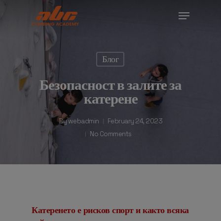
Skip
Menu
to
Close
main
Menu
content
Блог
Безопасност в залите за
катерене
By
webadmin
February 24, 2023
No Comments
Катеренето е рисков спорт и както всяка