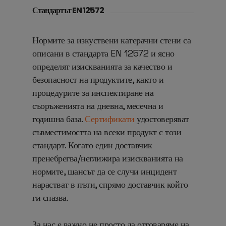
Стандартът EN 12572
Нормите за изкуствени катерачни стени са
описани в стандарта EN 12572 и ясно
определят изискванията за качество и
безопасност на продуктите, както и
процедурите за инспектиране на
съоръженията на дневна, месечна и
годишна база.
Сертификати
удостоверяват
съвместимостта на всеки продукт с този
стандарт
.
Когато един доставчик
пренебрегва/неглижира изискванията на
нормите, шансът да се случи инцидент
нарастват в пъти, спрямо доставчик който
ги спазва.
За нас е важно не просто да отговаряме на