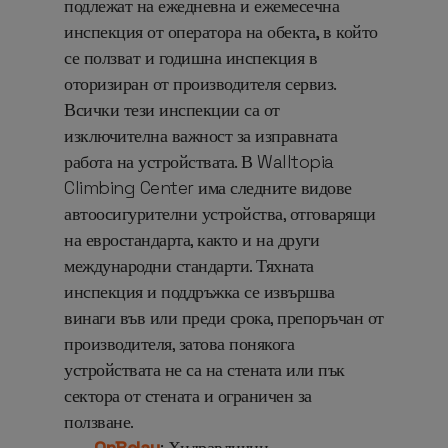
подлежат на ежедневна и ежемесечна
инспекция от оператора на обекта, в който
се ползват и годишна инспекция в
оторизиран от производителя сервиз.
Всички тези инспекции са от
изключителна важност за изправната
работа на устройствата.
В Walltopia
Climbing Center има следните видове
автоосигурителни устройства, отговарящи
на евростандарта, както и на други
международни стандарти. Тяхната
инспекция и поддръжка се извършва
винаги във или преди срока, препоръчан от
производителя, затова понякога
устройствата не са на стената или пък
сектора от стената и ограничен за
ползване.
OnBelay
: Хидравлични