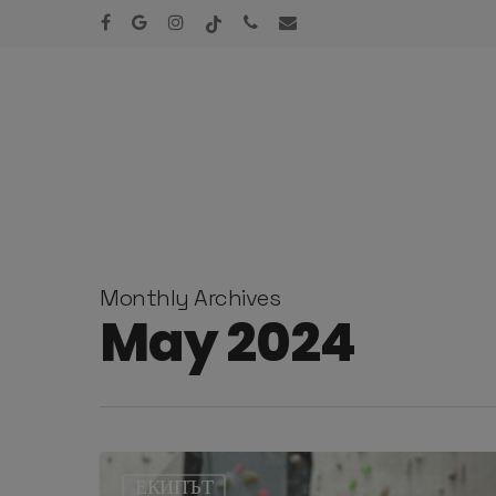
Skip
facebook
google-
instagram
tiktok
phone
email
to
plus
main
content
Monthly Archives
May 2024
ЕКИПЪТ