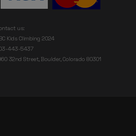
ontact us:
BC Kids Climbing 2024
03-443-5437
960 32nd Street, Boulder, Colorado 80301