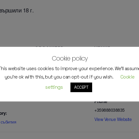
вършили 18 г.
ORGANIZER
VENUE
Cookie policy
Walltopia Climbing Center
Walltopia Climbing Cent
This website uses cookies to improve your experience. We'll assum
24 @ 7:30 pm
View Organizer Website
bul. Tsarigradsko shose
you're ok with this, but you can opt-out if you wish.
Cookie
111V
Sofia
,
Bulgaria
+ Google
24 @ 9:30 pm
settings
ACCEPT
Map
Phone
+359888038835
ory:
View Venue Website
 събития