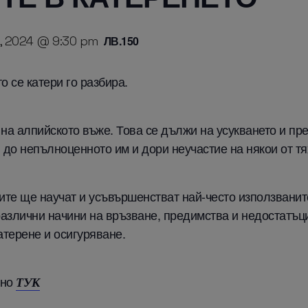
4, 2024 @ 9:30 pm
ЛВ.150
о се катери го разбира.
на алпийското въже. Това се дължи на усукването и пр
и до непълноценното им и дори неучастие на някои от т
ите ще научат и усъвършенстват най-често използванит
различни начини на връзване, предимства и недостатъци
атерене и осигуряване.
лно
ТУК