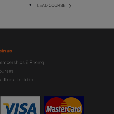
LEAD COURSE
oin us
emberships & Pricing
ourses
alltopia for kids