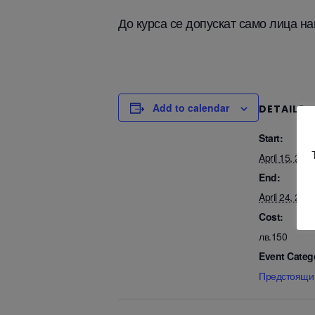
До курса се допускат само лица на
Add to calendar
DETAILS
Start:
April 15, 20
End:
April 24, 20
Cost:
лв.150
Event Categ
Предстоящи