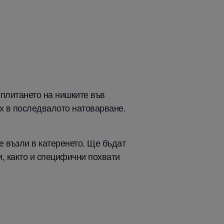
еплитането на нишките във
ях в последвалото натоварване.
е възли в катеренето. Ще бъдат
, както и специфични похвати