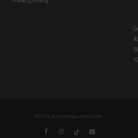
Privacy Policy
C
A
3
1
© 2026 abcclimbingacademy.com.
facebook
instagram
tiktok
email